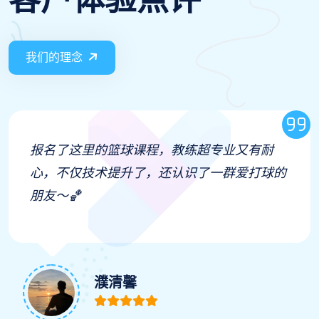
我们的理念
报名了这里的篮球课程，教练超专业又有耐
心，不仅技术提升了，还认识了一群爱打球的
朋友～🏀
濮清馨