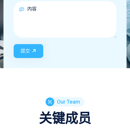
提交
Our Team
关键成员