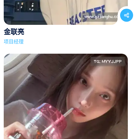
金联亮
项目经理