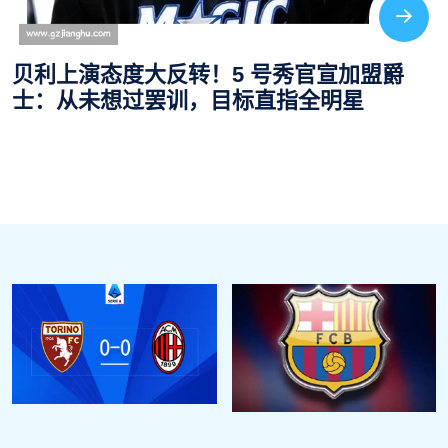
贝利上演态度大反转！5 号秀官宣加盟爵
士：从未想过罢训，目标直指全明星