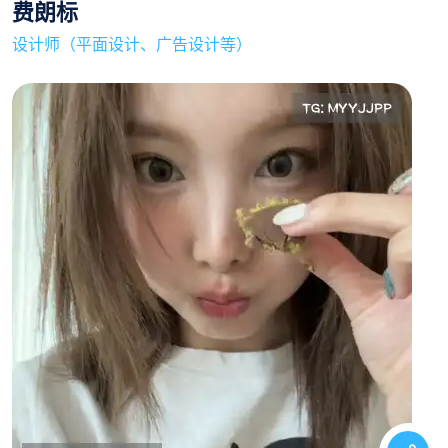
费朗标
设计师（平面设计、广告设计等）