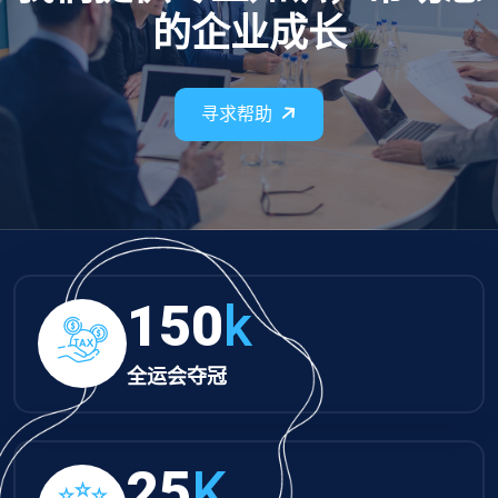
的企业成长
寻求帮助
150
k
全运会夺冠
25
K