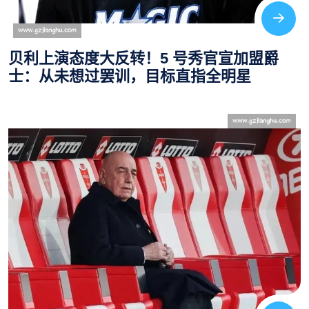
贝利上演态度大反转！5 号秀官宣加盟爵
士：从未想过罢训，目标直指全明星