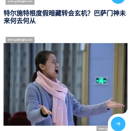
特尔施特根度假暗藏转会玄机？巴萨门神未
来何去何从