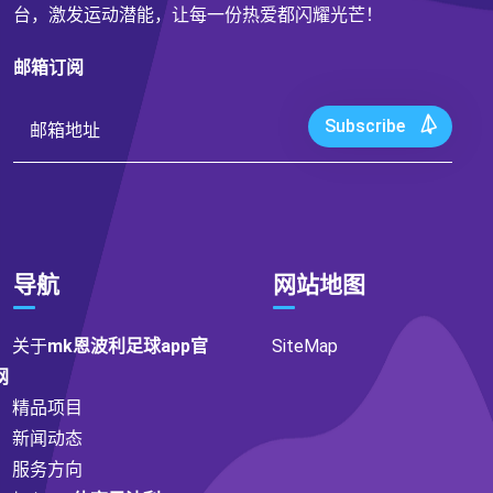
台，激发运动潜能，让每一份热爱都闪耀光芒！
邮箱订阅
Subscribe
导航
网站地图
关于
mk恩波利足球app官
SiteMap
网
精品项目
新闻动态
服务方向