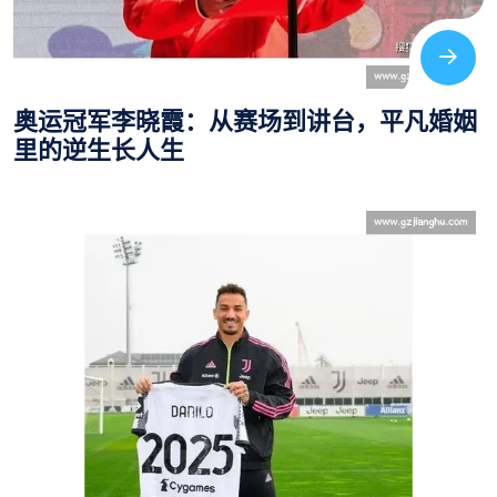
奥运冠军李晓霞：从赛场到讲台，平凡婚姻
里的逆生长人生