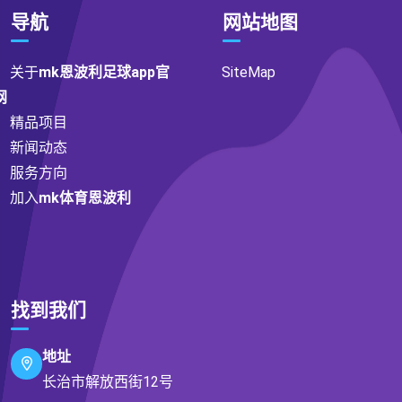
导航
网站地图
关于
mk恩波利足球app官
SiteMap
网
精品项目
新闻动态
服务方向
加入
mk体育恩波利
找到我们
地址
长治市解放西街12号