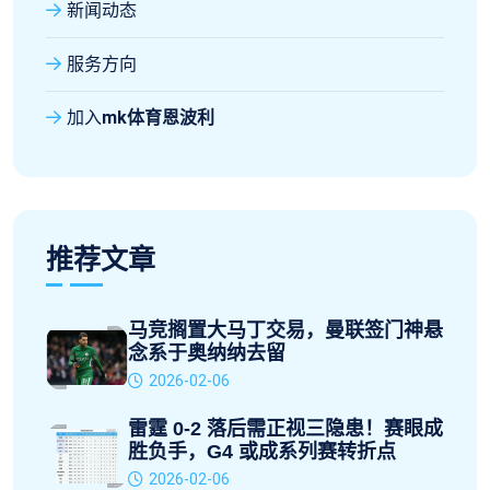
新闻动态
服务方向
加入
mk体育恩波利
推荐文章
马竞搁置大马丁交易，曼联签门神悬
念系于奥纳纳去留
2026-02-06
雷霆 0-2 落后需正视三隐患！赛眼成
胜负手，G4 或成系列赛转折点
2026-02-06