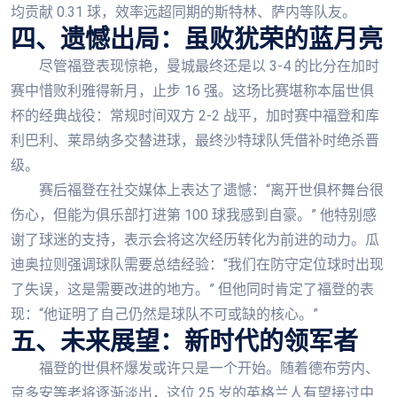
均贡献 0.31 球，效率远超同期的斯特林、萨内等队友。
四、遗憾出局：虽败犹荣的蓝月亮
尽管福登表现惊艳，曼城最终还是以 3-4 的比分在加时
赛中惜败利雅得新月，止步 16 强。这场比赛堪称本届世俱
杯的经典战役：常规时间双方 2-2 战平，加时赛中福登和库
利巴利、莱昂纳多交替进球，最终沙特球队凭借补时绝杀晋
级。
赛后福登在社交媒体上表达了遗憾：“离开世俱杯舞台很
伤心，但能为俱乐部打进第 100 球我感到自豪。” 他特别感
谢了球迷的支持，表示会将这次经历转化为前进的动力。瓜
迪奥拉则强调球队需要总结经验：“我们在防守定位球时出现
了失误，这是需要改进的地方。” 但他同时肯定了福登的表
现：“他证明了自己仍然是球队不可或缺的核心。”
五、未来展望：新时代的领军者
福登的世俱杯爆发或许只是一个开始。随着德布劳内、
京多安等老将逐渐淡出，这位 25 岁的英格兰人有望接过中