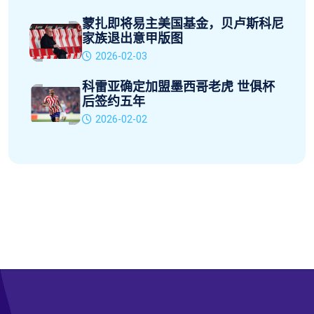
蒙扎即将易主美国基金，贝卢斯科尼
家族退出意甲版图
2026-02-03
科雷亚确定加盟墨西哥老虎 世俱杯
后签约五年
2026-02-02