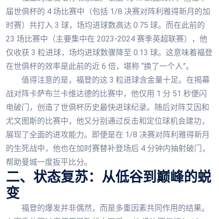
届世俱杯的 4 场比赛中（包括 1/8 决赛对阵利雅得新月的加
时赛）共打入 3 球，场均进球数高达 0.75 球。而在此前的
23 场比赛中（主要集中在 2023-2024 赛季英超联赛），他
仅收获 3 粒进球，场均进球数骤降至 0.13 球。这意味着福登
在世俱杯的效率是此前的近 6 倍，堪称 “换了一个人”。
值得注意的是，福登的这 3 粒进球含金量十足。在揭幕
战对阵卡萨布兰卡维达德的比赛中，他仅用 1 分 51 秒便闪
电破门，创造了世俱杯历史最快进球纪录。随后对阵艾因和
尤文图斯的比赛中，他又分别通过反击和定位球机会建功，
展现了全面的进攻能力。即便是在 1/8 决赛对阵利雅得新月
的生死战中，他也在加时赛替补登场后 4 分钟内抽射破门，
帮助曼城一度扳平比分。
二、状态复苏：从低谷到巅峰的蜕
变
福登的爆发并非偶然，而是多重因素共同作用的结果。