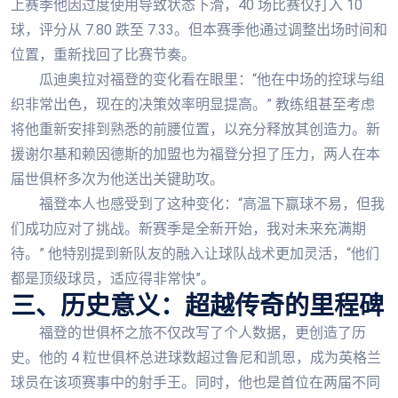
上赛季他因过度使用导致状态下滑，40 场比赛仅打入 10
球，评分从 7.80 跌至 7.33。但本赛季他通过调整出场时间和
位置，重新找回了比赛节奏。
瓜迪奥拉对福登的变化看在眼里：“他在中场的控球与组
织非常出色，现在的决策效率明显提高。” 教练组甚至考虑
将他重新安排到熟悉的前腰位置，以充分释放其创造力。新
援谢尔基和赖因德斯的加盟也为福登分担了压力，两人在本
届世俱杯多次为他送出关键助攻。
福登本人也感受到了这种变化：“高温下赢球不易，但我
们成功应对了挑战。新赛季是全新开始，我对未来充满期
待。” 他特别提到新队友的融入让球队战术更加灵活，“他们
都是顶级球员，适应得非常快”。
三、历史意义：超越传奇的里程碑
福登的世俱杯之旅不仅改写了个人数据，更创造了历
史。他的 4 粒世俱杯总进球数超过鲁尼和凯恩，成为英格兰
球员在该项赛事中的射手王。同时，他也是首位在两届不同