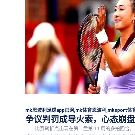
mk恩波利足球app官网,mk体育恩波利,mksport体育
争议判罚成导火索，心态崩盘
比赛转折点出现在第二盘第 11 局的多拍回