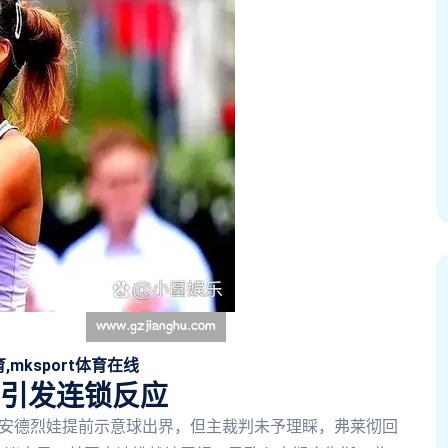
,mksport体育在线
引发连锁反应
合。安德烈娃提前示意球出界，但主裁判未予理睬，弗莱彻回