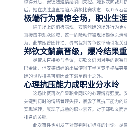
球得分后，安德烈娃情绪瞬间失控。她多次向裁判
后，她在决胜盘直接陷入消极比赛状态，以 0-6 
极端行为震惊全场，职业生涯
除了场上的消极表现，安德烈娃的场外行为更
直接击中观众区域，这一危险动作被现场摄像头清
为，此前她曾因摔拍、辱骂裁判等争议举动引发关注
郑钦文躺赢晋级，爆冷结果重
尽管未直接参与争议，郑钦文仍因对手的退赛压
巴金娜，但安德烈娃的出局使得下半区竞争格局突
娃的世界排名可能因此下滑至前十之外。
心理抗压能力成职业分水岭
这场比赛再次凸显职业网坛的心理博弈强度。
关键判罚时的情绪管理失控，暴露了其抗压能力的
实现逆转，展现了成熟的职业素养。对于郑钦文而
排名的关键。
此次事件也引发了对裁判判罚标准的讨论。尽