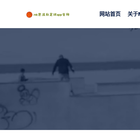
网站首页
关于