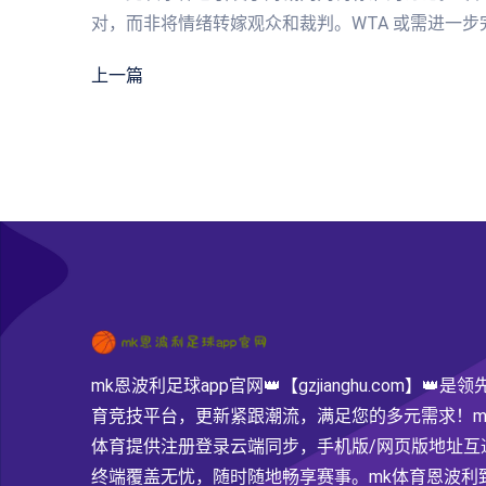
对，而非将情绪转嫁观众和裁判。WTA 或需进一
上一篇
mk恩波利足球app官网👑【gzjianghu.com】👑是
育竞技平台，更新紧跟潮流，满足您的多元需求！mks
体育提供注册登录云端同步，手机版/网页版地址互
终端覆盖无忧，随时随地畅享赛事。mk体育恩波利