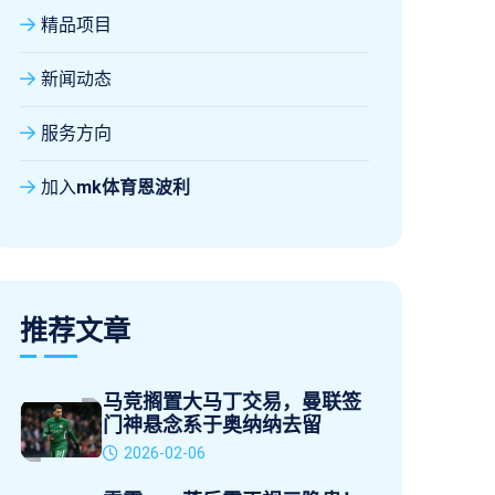
精品项目
新闻动态
服务方向
加入
mk体育恩波利
推荐文章
马竞搁置大马丁交易，曼联签
门神悬念系于奥纳纳去留
2026-02-06