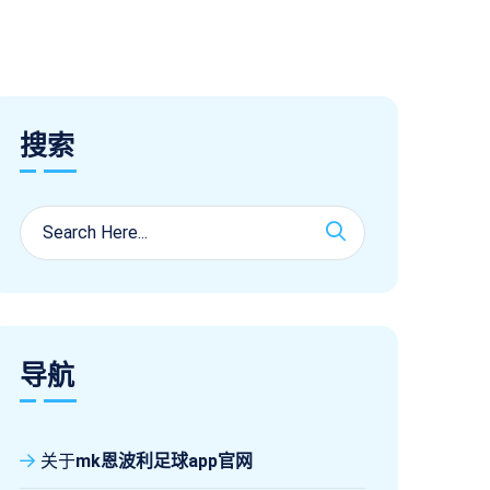
搜索
导航
关于
mk恩波利足球app官网