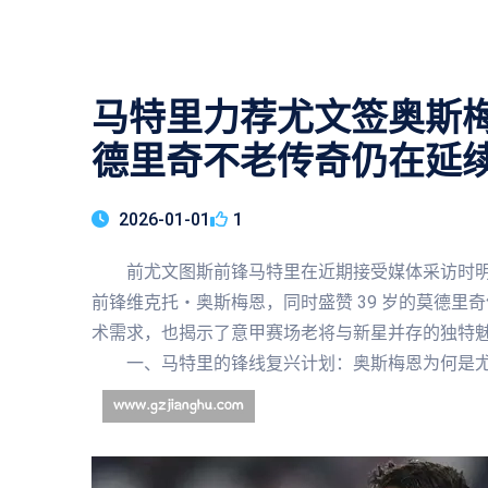
马特里力荐尤文签奥斯
德里奇不老传奇仍在延
2026-01-01
1
前尤文图斯前锋马特里在近期接受媒体采访时
前锋维克托・奥斯梅恩，同时盛赞 39 岁的莫德
术需求，也揭示了意甲赛场老将与新星并存的独特
一、马特里的锋线复兴计划：奥斯梅恩为何是