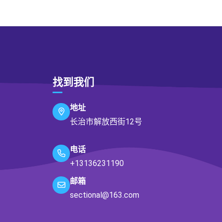
找到我们
地址
长治市解放西街12号
电话
+13136231190
邮箱
sectional@163.com