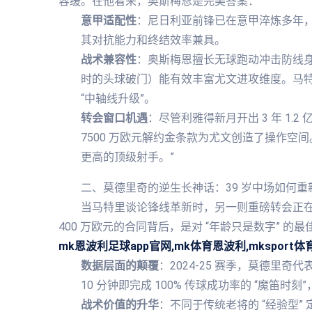
容缓。在他看来，奥斯梅恩是完美答案：
意甲适配性
：尼日利亚前锋已在意甲淬炼多年，202
其对抗能力和终结效率兼具。
战术兼容性
：奥斯梅恩擅长无球跑动冲击防线身后
时的头球破门）能有效丰富尤文进攻维度。马
“中轴线升级”。
转会窗口机遇
：尽管利雅得新月开出 3 年 1
7500 万欧元解约金条款为尤文创造了操作空
更高的顶级射手。”
二、莫德里奇的逆生长神话：39 岁中场如何
当马特里谈论锋线革新时，另一则重磅转会正在重
400 万欧元的合同背后，是对 “年龄只是数字” 的
mk恩波利足球app官网,mk体育恩波利,mksport体育
数据层面的颠覆
：2024-25 赛季，莫德里奇代
10 分钟即完成 100% 传球成功率的 “魔笛
战术价值的升华
：不同于传统老将的 “经验型”