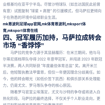
业根基均在亚平宁半岛。尽管沙特球队（如吉达国民此前曾
有意）试图复制 “球星 + 高管” 的引援模式，但马萨拉更倾向
于在熟悉的环境中延续职业生涯。
mk恩波利足球app官网,mk体育恩波利,mksport体
育,mksport体育在线
四、冠军履历加持，马萨拉成转会
市场 “香饽饽”
马萨拉的竞争力源于其显赫履历：在米兰期间，他与马
尔蒂尼搭档带队夺得 2022 年意甲冠军，并闯进 2023 年欧冠
半决赛，两人共同斩获 “年度最佳体育总监” 奖。离开米兰
后，他短暂执教法甲雷恩，但仅一年便因理念分歧离任。如
今，他的转会眼光（如低价签下凯西）和俱乐部关系处理能
力，仍是尤文、罗马等队争夺的核心原因。
随着罗马官宣尘埃落定，尤文与沙特的争夺或将进入白
热化阶段。马萨拉的最终选择，不仅关乎个人职业走向，更