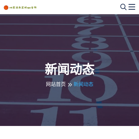
新闻动态
网站首页
新闻动态