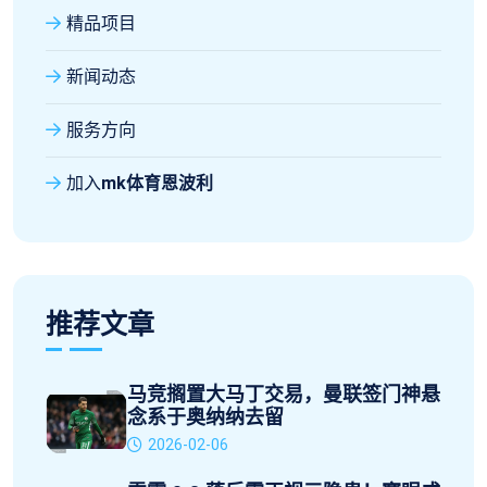
精品项目
新闻动态
服务方向
加入
mk体育恩波利
推荐文章
马竞搁置大马丁交易，曼联签门神悬
念系于奥纳纳去留
2026-02-06