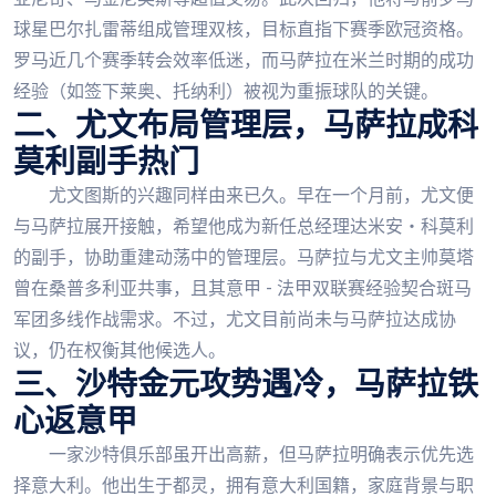
球星巴尔扎雷蒂组成管理双核，目标直指下赛季欧冠资格。
罗马近几个赛季转会效率低迷，而马萨拉在米兰时期的成功
经验（如签下莱奥、托纳利）被视为重振球队的关键。
二、尤文布局管理层，马萨拉成科
莫利副手热门
尤文图斯的兴趣同样由来已久。早在一个月前，尤文便
与马萨拉展开接触，希望他成为新任总经理达米安・科莫利
的副手，协助重建动荡中的管理层。马萨拉与尤文主帅莫塔
曾在桑普多利亚共事，且其意甲 - 法甲双联赛经验契合斑马
军团多线作战需求。不过，尤文目前尚未与马萨拉达成协
议，仍在权衡其他候选人。
三、沙特金元攻势遇冷，马萨拉铁
心返意甲
一家沙特俱乐部虽开出高薪，但马萨拉明确表示优先选
择意大利。他出生于都灵，拥有意大利国籍，家庭背景与职