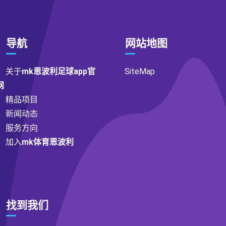
导航
网站地图
关于
mk恩波利足球app官
SiteMap
网
精品项目
新闻动态
服务方向
加入
mk体育恩波利
找到我们