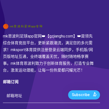
mk恩波利足球app官网👑【gzjianghu.com】👑是领先
综合体育竞技平台，更新紧跟潮流，满足您的多元需
求！mksport体育提供注册登录云端同步，手机版/网
页版地址互通，全终端覆盖无忧，随时随地畅享赛
事。mk体育恩波利致力于创新体育服务，打造专业舞
台，激发运动潜能，让每一份热爱都闪耀光芒！
邮箱订阅
Subscribe