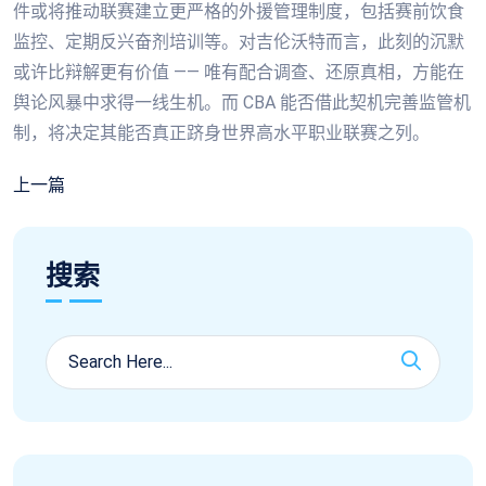
件或将推动联赛建立更严格的外援管理制度，包括赛前饮食
监控、定期反兴奋剂培训等。对吉伦沃特而言，此刻的沉默
或许比辩解更有价值 —— 唯有配合调查、还原真相，方能在
舆论风暴中求得一线生机。而 CBA 能否借此契机完善监管机
制，将决定其能否真正跻身世界高水平职业联赛之列。
上一篇
搜索