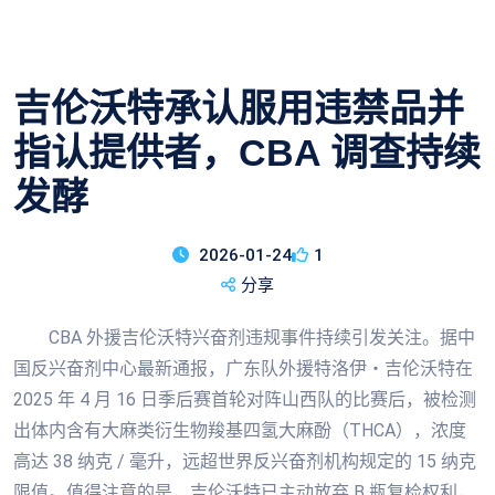
吉伦沃特承认服用违禁品并
指认提供者，CBA 调查持续
发酵
2026-01-24
1
分享
CBA 外援吉伦沃特兴奋剂违规事件持续引发关注。据中
国反兴奋剂中心最新通报，广东队外援特洛伊・吉伦沃特在
2025 年 4 月 16 日季后赛首轮对阵山西队的比赛后，被检测
出体内含有大麻类衍生物羧基四氢大麻酚（THCA），浓度
高达 38 纳克 / 毫升，远超世界反兴奋剂机构规定的 15 纳克
限值。值得注意的是，吉伦沃特已主动放弃 B 瓶复检权利，