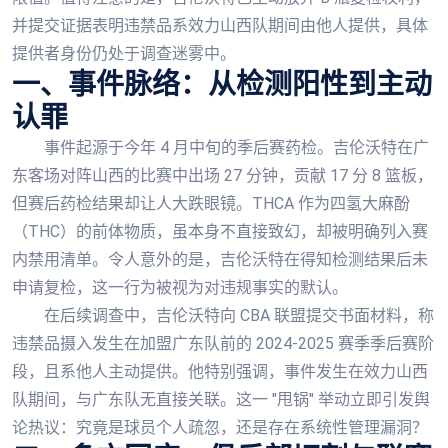
并提交证据表明违禁品系效力山西队期间由他人提供，具体
提供者身份仍处于调查迷雾中。
一、事件脉络：从检测阳性到主动
认罪
事件起源于今年 4 月中旬的季后赛药检。吉伦沃特在广
东客场对阵山西的比赛中出场 27 分钟，贡献 17 分 8 篮板，
但赛后药检结果却让人大跌眼镜。THCA 作为四氢大麻酚
（THC）的前体物质，虽本身不直接致幻，却被明确列入赛
内禁用清单。令人意外的是，吉伦沃特在得知检测结果后未
申请复检，这一行为被视为对违规事实的默认。
在后续调查中，吉伦沃特向 CBA 联盟提交书面材料，称
违禁品摄入发生在加盟广东队前的 2024-2025 赛季季后赛阶
段，且系他人主动提供。他特别强调，事件发生在效力山西
队期间，与广东队无直接关联。这一 "甩锅" 举动立即引发舆
论热议：究竟是球员个人疏忽，还是存在系统性管理漏洞？