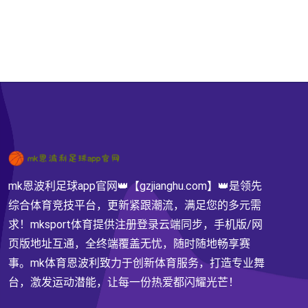
mk恩波利足球app官网👑【gzjianghu.com】👑是领先
综合体育竞技平台，更新紧跟潮流，满足您的多元需
求！mksport体育提供注册登录云端同步，手机版/网
页版地址互通，全终端覆盖无忧，随时随地畅享赛
事。mk体育恩波利致力于创新体育服务，打造专业舞
台，激发运动潜能，让每一份热爱都闪耀光芒！